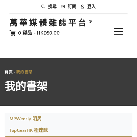
訂閱
登入
搜尋
萬華媒體雜誌平台
0
貨品
-
HKD$0.00
首頁
我的書架
我的書架
MPWeekly 明周
TopGearHK 極速誌