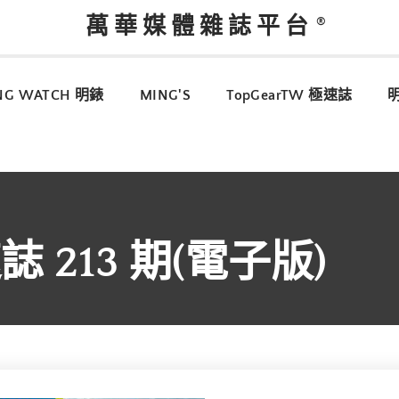
萬華媒體雜誌平台
NG WATCH 明錶
MING'S
TopGearTW 極速誌
速誌 213 期(電子版)