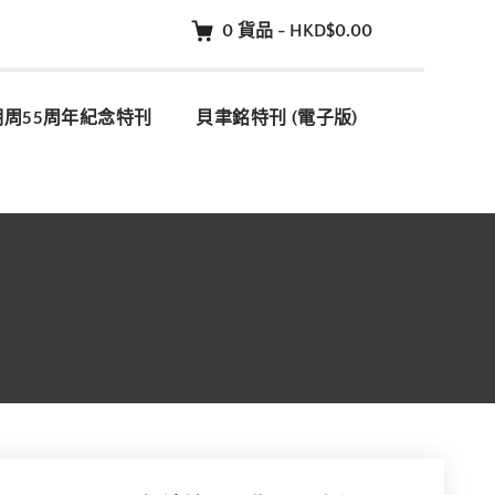
0
貨品
-
HKD$0.00
明周55周年紀念特刊
貝聿銘特刊 (電子版)