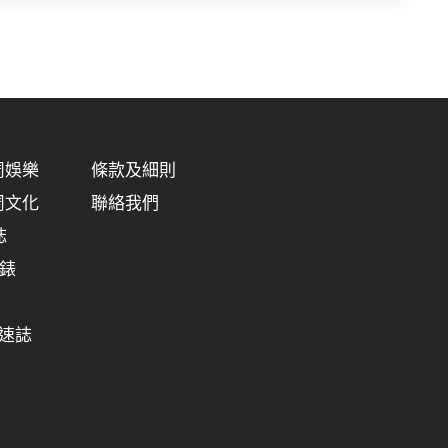
明周娛樂
條款及細則
明周文化
聯絡我們
誌
明錶
極速誌