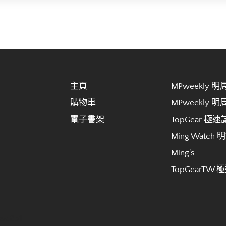
主頁
MPweekly 
購物車
MPweekly 
電子書架
TopGear 極速
Ming Watch 
Ming's
TopGearTW 
cae8b1