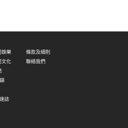
明周娛樂
條款及細則
明周文化
聯絡我們
誌
明錶
極速誌