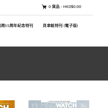
0
貨品
-
HKD$0.00
明周55周年紀念特刊
貝聿銘特刊 (電子版)