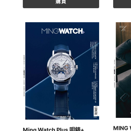
購買
MING
Ming Watch Plus 明錶+