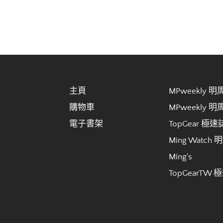
主頁
MPweekly 
購物車
MPweekly 
電子書架
TopGear 極速
Ming Watch 
Ming's
TopGearTW 
cae8b1