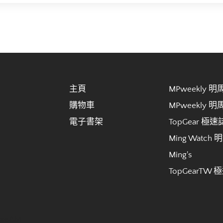
主頁
MPweekly 
購物車
MPweekly 
電子書架
TopGear 極速
Ming Watch 
Ming's
TopGearTW 
cae8b1