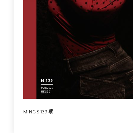
MING’S 139 期