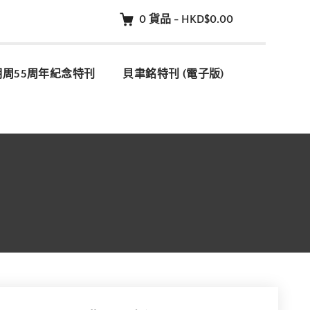
0
貨品
-
HKD$0.00
明周55周年紀念特刊
貝聿銘特刊 (電子版)