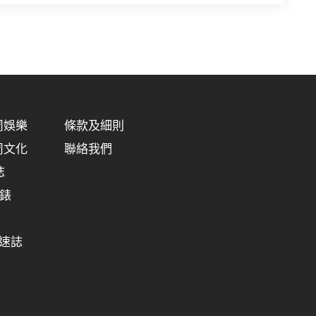
明周娛樂
條款及細則
明周文化
聯絡我們
誌
明錶
極速誌